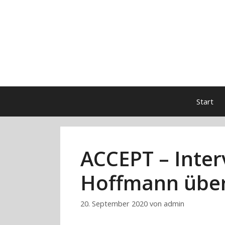
Zum
Inhalt
springen
Start
ACCEPT – Inter
Hoffmann über
20. September 2020
von
admin