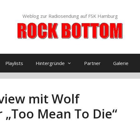
Weblog zur Radiosendung auf FSK Hamburg
Playlists
Hintergründe
Partner
Galerie
view mit Wolf
 „Too Mean To Die“